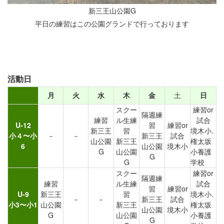
新三王山公園G
平日の練習はこの公園グランドで行っております
活動日
月
火
水
木
金
土
日
スクー
練習or
隔週練
練習
ル生練
試合
U-12
習
練習or
新三王
習
境木小.
小４〜小
－
－
新三王
試合
山公園
新三王
権太坂
6
山公園
境木小
G
山公園
小養護
G
G
学校
スクー
練習or
隔週練
練習
ル生練
試合
習
練習or
U-9
新三王
習
境木小.
－
－
新三王
試合
小3〜小1
山公園
新三王
権太坂
山公園
境木小
G
山公園
小養護
G