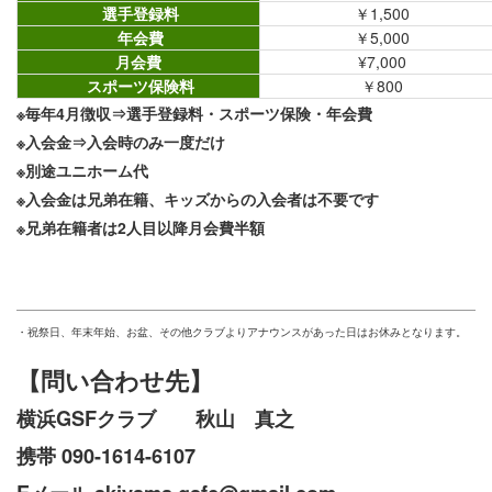
選手登録料
￥1,500
年会費
￥5,000
月会費
¥7,000
スポーツ保険料
￥800
※毎年4月徴収⇒選手登録料・スポーツ保険・年会費
※入会金⇒入会時のみ一度だけ
※別途ユニホーム代
※入会金は兄弟在籍、キッズからの入会者は不要です
※兄弟在籍者は2人目以降月会費半額
・祝祭日、年末年始、お盆、その他クラブよりアナウンスがあった日はお休みとなります。
【問い合わせ先】
横浜GSFクラブ 秋山 真之
携帯 090-1614-6107