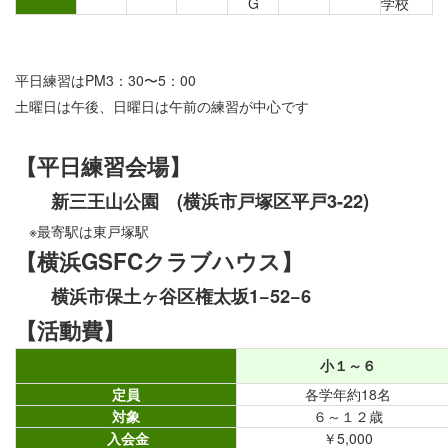
G
学校
平日練習はPM3：30〜5：00
土曜日は午後、日曜日は午前の練習が中心です
【平日練習会場】
新三王山公園 (横浜市戸塚区平戸3-22)
※最寄駅は東戸塚駅
【横浜GSFCクラブハウス】
横浜市保土ヶ谷区権太坂1−52−6
【活動費】
小１～６
定員
各学年約18名
対象
６～１２歳
入会金
￥5,000