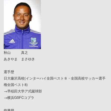
秋山 真之
あきやま まさゆき
選手歴
日大藤沢高校(インターハイ全国ベスト８・全国高校サッカー選手
権全国ベスト8)
→早稲田大学ア式蹴球部
→横浜GSFCコブラ
指導歴