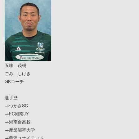
五味 茂樹
ごみ しげき
GKコーチ
選手歴
→つかさSC
→FC湘南JY
→湘南台高校
→産業能率大学
→藤沢ユナイテッド