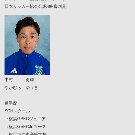
日本サッカー協会公認4級審判員
中村 勇輝
なかむら ゆうき
選手歴
SCHスクール
→横浜GSFCジュニア
→横浜GSFCJr.ユース
→横浜市立東高等学校