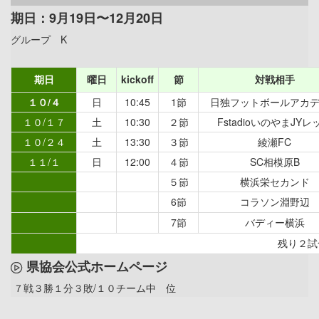
期日：9月19日〜12月20日
グループ K
期日
曜日
kickoff
節
対戦相手
１０/４
日
10:45
1節
日独フットボールアカ
１０/１７
土
10:30
２節
FstadioいのやまJYレ
１０/２４
土
13:30
３節
綾瀬FC
１１/１
日
12:00
４節
SC相模原B
５節
横浜栄セカンド
6節
コラソン淵野辺
7節
バディー横浜
残り２試
県協会公式ホームページ
７戦３勝１分３敗/１０チーム中 位