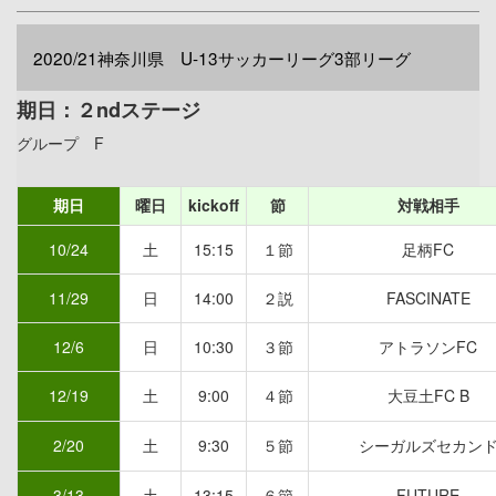
2020/21神奈川県 U-13サッカーリーグ3部リーグ
期日：２ndステージ
グループ F
期日
曜日
kickoff
節
対戦相手
10/24
土
15:15
１節
足柄FC
11/29
日
14:00
２説
FASCINATE
12/6
日
10:30
３節
アトラソンFC
12/19
土
9:00
４節
大豆土FC B
2/20
土
9:30
５節
シーガルズセカン
3/13
土
13:15
６節
FUTURE