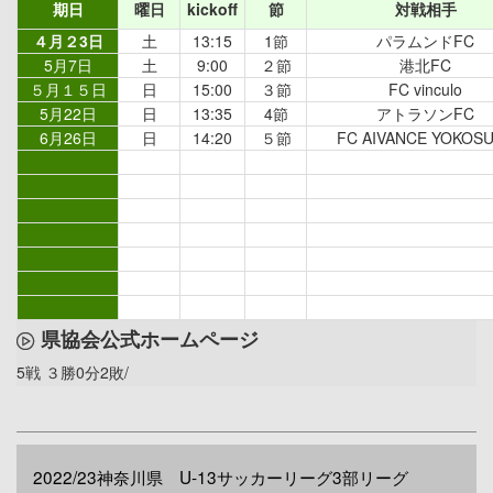
期日
曜日
kickoff
節
対戦相手
４月２3日
土
13:15
1節
パラムンドFC
5月7日
土
9:00
２節
港北FC
５月１５日
日
15:00
３節
FC vinculo
5月22日
日
13:35
4節
アトラソンFC
6月26日
日
14:20
５節
FC AIVANCE YOKOS
県協会公式ホームページ
5戦 ３勝0分2敗/
2022/23神奈川県 U-13サッカーリーグ3部リーグ