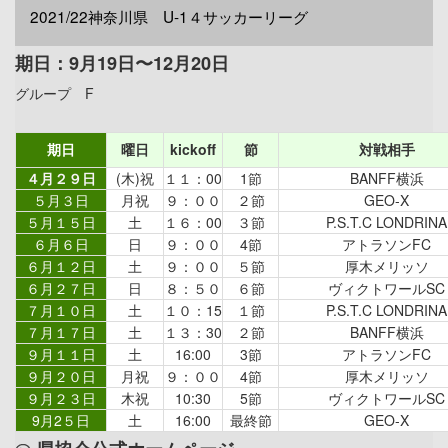
2021/22神奈川県 U-1４サッカーリーグ
期日：9月19日〜12月20日
グループ F
期日
曜日
kickoff
節
対戦相手
４月２９日
(木)祝
１１：00
1節
BANFF横浜
５月３日
月祝
９：００
２節
GEO-X
５月１５日
土
１６：00
３節
P.S.T.C LONDRINA
６月６日
日
９：００
4節
アトラソンFC
６月１２日
土
９：００
５節
厚木メリッソ
６月２７日
日
８：５０
６節
ヴィクトワールSC
７月１０日
土
１０：15
１節
P.S.T.C LONDRINA
７月１７日
土
１３：30
２節
BANFF横浜
９月１１日
土
16:00
3節
アトラソンFC
９月２０日
月祝
９：００
4節
厚木メリッソ
９月２３日
木祝
10:30
5節
ヴィクトワールSC
9月2５日
土
16:00
最終節
GEO-X