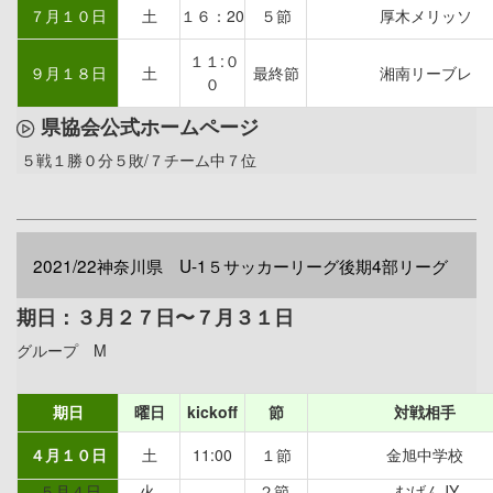
７月１０日
土
１６：20
５節
厚木メリッソ
１１:０
９月１８日
土
最終節
湘南リーブレ
０
県協会公式ホームページ
５戦１勝０分５敗/７チーム中７位
2021/22神奈川県 U-1５サッカーリーグ後期4部リーグ
期日：３月２７日〜７月３１日
グループ M
期日
曜日
kickoff
節
対戦相手
４月１０日
土
11:00
１節
金旭中学校
５月４日
火
２節
むげんJY