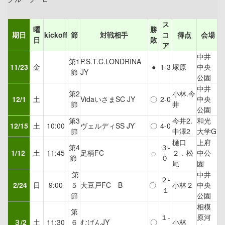
ス
曜
勝
期日
kickoff
節
対戦相手
コ
得点
会場
日
敗
ア
中井
第1
P.S.T.C.LONDRINA
11/23
金
●
1-3
塚原
中央
節
JY
公園
中井
第2
小林.今
12/1
土
VidaいさまSC JY
〇
2-0
中央
節
井
公園
第3
今井2.
和光
12/15
土
10:00
ヴェルディSS JY
〇
4-0
節
中澤2
大学G
樋口
上府
第4
３-
1/12
土
11:45
足柄FC
２．松
中公
〇
節
０
尾
園
第
中井
２-
2/24
日
9:00
５
大豆戸FC B
〇
小林２
中央
１
節
公園
相模
第
１-
原河
３/2
土
11:30
６
むげんJY
〇
小林