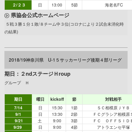
２/２３
日
13:00
5節
海老名FC
県協会公式ホームページ
５戦３勝１分１敗/８チーム中３位(コロナにより２試合未消化時
の結果)
2018/19神奈川県 U-1５サッカーリーグ後期４部リーグ
期日：２ndステージＨroup
グループ Ｈ
期日
曜日
kickoff
節
対戦相手
7/14
日
15:30
1節
ＳＣ相模原ＪＹＢ
9/1
日
13:30
2節
ＦＣグラシア相模原
9/21
土
9:00
3節
ＦＣ ＯＦＦＳＩＤ
9/29
日
9:00
4節
アトラエンセ平塚