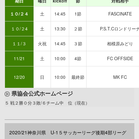
期日
曜日
kickoff
節
対戦相手
１０/２４
土
14:45
1節
FASCINATE
１０/２4
土
13:30
２節
P.S.T.Cロンドリー
１１/３
火祝
14:45
３節
相模原みどり
11/21
土
10:00
4節
FC OFFSIDE
12/20
日
10:00
最終節
MK FC
県協会公式ホームページ
５ 戦２勝０分３敗/６チーム中 位（現在）
2020/21神奈川県 U-1５サッカーリーグ後期4部リーグ