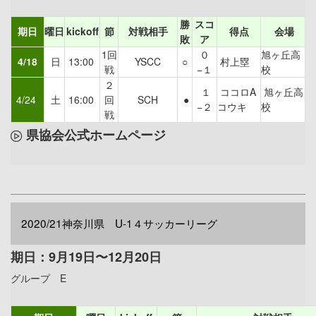
勝
スコ
期日
曜日
kickoff
節
対戦相手
得点
会場
敗
ア
1回
０
旭ヶ丘高
4/18
日
13:00
YSCC
○
村上塁
戦
−１
校
２
１
ココロA
旭ヶ丘高
4/24
土
16:00
回
SCH
●
−２
コウキ
校
戦
県協会公式ホームページ
2020/21神奈川県 U-1４サッカーリーグ
期日：9月19日〜12月20日
グループ E