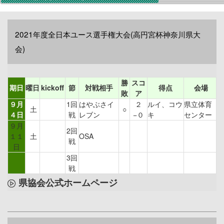
2021年度全日本ユース選手権大会(高円宮杯神奈川県大
会)
勝
スコ
期日
曜日
kickoff
節
対戦相手
得点
会場
敗
ア
９月
1回
はやぶさイ
２
ルイ、コウ
県立体育
土
○
４日
戦
レブン
−０
キ
センター
９月
2回
１１
土
OSA
戦
日
3回
戦
県協会公式ホームページ