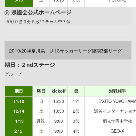
県協会公式ホームページ
５戦０勝０分５敗/７チーム中７位
2019/20神奈川県 U-13サッカーリーグ後期3部リーグ
期日：２ndステージ
グループ
期日
曜日
kickoff
節
対戦相手
11/10
日
15:30
1節
E'XITO YOKOHAM
12/14
土
13:30
2節
瀬谷インターナショ
1/13
月祝
9:00
3節
桐光学園中学校
２/１
土
9:00
4節
GEO-X