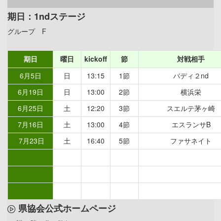
期日：1ndステージ
グループ F
期日
曜日
kickoff
節
対戦相手
6月5日
日
13:15
1節
バディ２nd
6月19日
日
13:00
2節
横浜栄
6月25日
土
12:20
3節
スエルテ茅ヶ崎
7月16日
土
13:00
4節
エスランサB
7月23日
土
16:40
5節
ファサネイト
県協会公式ホームページ