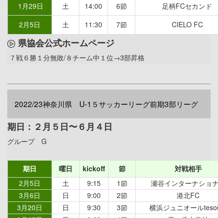
1月29日
土
14:00
6節
足柄FCセカンド
2月5日
土
11:30
7節
CIELO FC
県協会公式ホームページ
７戦６勝１分無敗/８チーム中１位→3部昇格
2022/23神奈川県 U-1５サッカーリーグ前期3部リーグ
期日：２月５日〜６月４日
グループ G
期日
曜日
kickoff
節
対戦相手
2月5日
土
9:15
1節
瀬谷インターナショ
3月6日
日
9:00
2節
港北FC
3月20日
日
9:30
3節
横浜ジュニオールtesou