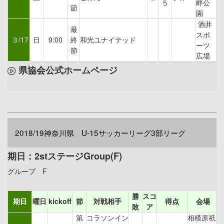
５
畔公
節
園
酒井
最
スポ
３/17
日
9:00
終
和光ユナイテッド
ーツ
節
広場
県協会公式ホームページ
2018/19神奈川県 U-15サッカーリーグ3部リーグ
期日：2stステージGroup(F)
グループ F
勝
スコ
期日
曜日
kickoff
節
対戦相手
得点
会場
敗
ア
第
コラソンイン
相模原祇