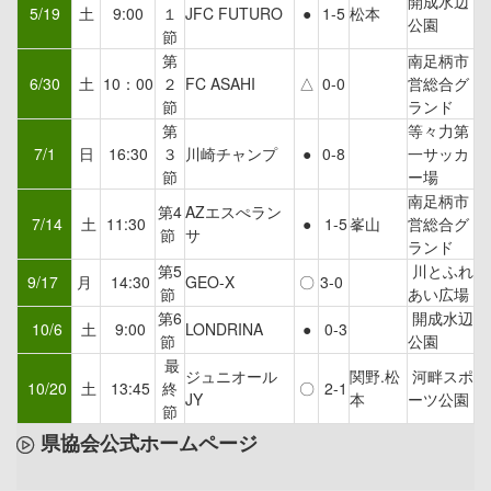
開成水辺
5/19
土
9:00
１
JFC FUTURO
●
1-5
松本
公園
節
第
南足柄市
6/30
土
10：00
２
FC ASAHI
△
0-0
営総合グ
節
ランド
第
等々力第
7/1
日
16:30
３
川崎チャンプ
●
0-8
一サッカ
節
ー場
南足柄市
第4
AZエスぺラン
7/14
土
11:30
●
1-5
峯山
営総合グ
節
サ
ランド
第5
川とふれ
9/17
月
14:30
GEO-X
〇
3-0
節
あい広場
第6
開成水辺
10/6
土
9:00
LONDRINA
●
0-3
節
公園
最
ジュニオール
関野.松
河畔スポ
10/20
土
13:45
終
〇
2-1
JY
本
ーツ公園
節
県協会公式ホームページ