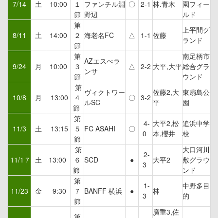
7/14
土
10:00
１
ファンチル淵
〇
2-1
林.青木
園フィー
節
野辺
ルド
第
上平間グ
8/11
土
14:00
２
海老名FC
△
1-1
佐藤
ランド
節
第
南足柄市
AZエスぺラ
9/24
月
10:00
３
△
2-2
大平,大平
総合グラ
ンサ
節
ウンド
第
ヴィクトワー
佐藤2,大
東扇島公
10/8
月
13:00
４
〇
3-2
ルSC
平
園
節
第
4-
大平2,松
追浜中学
11/3
土
13:15
５
FC ASAHI
〇
0
本,櫻井
校
節
第
大口河川
2-
11/1７
土
13:00
６
SCD
●
大平2
敷グラウ
3
節
ンド
第
1-
中野多目
11/23
金
9:30
７
BANFF 横浜
●
林
3
的
節
廣重3,佐
第