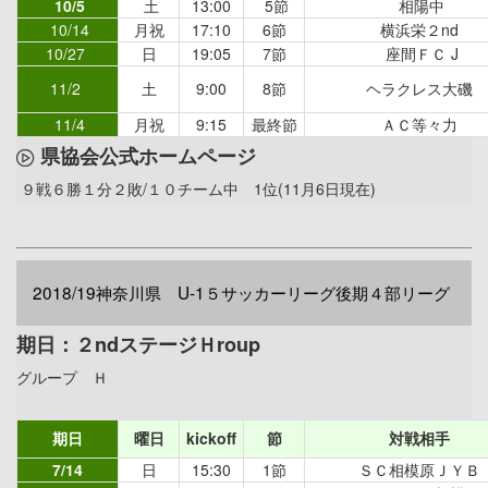
10/5
土
13:00
5節
相陽中
10/14
月祝
17:10
6節
横浜栄２nd
10/27
日
19:05
7節
座間ＦＣ J
11/2
土
9:00
8節
ヘラクレス大磯
11/4
月祝
9:15
最終節
ＡＣ等々力
県協会公式ホームページ
９戦６勝１分２敗/１０チーム中 1位(11月6日現在)
2018/19神奈川県 U-1５サッカーリーグ後期４部リーグ
期日：２ndステージＨroup
グループ Ｈ
期日
曜日
kickoff
節
対戦相手
7/14
日
15:30
1節
ＳＣ相模原ＪＹＢ