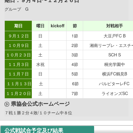
グループ G
期日
曜日
kickoff
節
対戦相手
９月１２日
日
1節
大豆戸FC B
１０月９日
土
2節
湘南リーブレ・エスチ
１０月２３日
土
3節
SCH S
１１月３日
水祝
4節
桐光学園中
１１月７日
日
5節
横浜FC鶴見B
１１月１３日
土
6節
パルピターレFC
１１月２０日
土
7節
ライオンズSC
県協会公式ホームページ
７戦１勝２分４敗/１０チーム中８位
公式戦試合予定及び結果