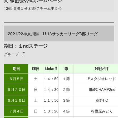
県協会公式ホームページ
12戦 ３勝１分８敗/７チーム中５位
2021/22神奈川県 U-13サッカーリーグ3部リーグ
期日：１ndステージ
グループ E
期日
曜日
kickoff
節
対戦相手
６月５日
土
１４：50
１節
Fスタジオレッド
６月２０日
日
１４：30
２節
川崎CHAMP2nd
６月２６日
土
１１：50
３節
秦野FC
７月４日
日
１０：20
４節
相模原みどり