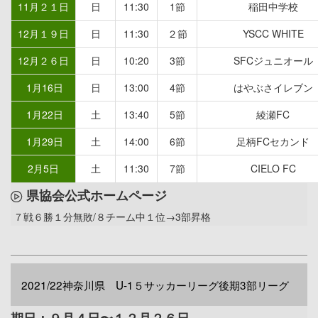
11月２１日
日
11:30
1節
稲田中学校
12月１９日
日
11:30
２節
YSCC WHITE
12月２６日
日
10:20
3節
SFCジュニオール
1月16日
日
13:00
4節
はやぶさイレブン
1月22日
土
13:40
5節
綾瀬FC
1月29日
土
14:00
6節
足柄FCセカンド
2月5日
土
11:30
7節
CIELO FC
県協会公式ホームページ
７戦６勝１分無敗/８チーム中１位→3部昇格
2021/22神奈川県 U-1５サッカーリーグ後期3部リーグ
期日：９月４日〜１２月２６日