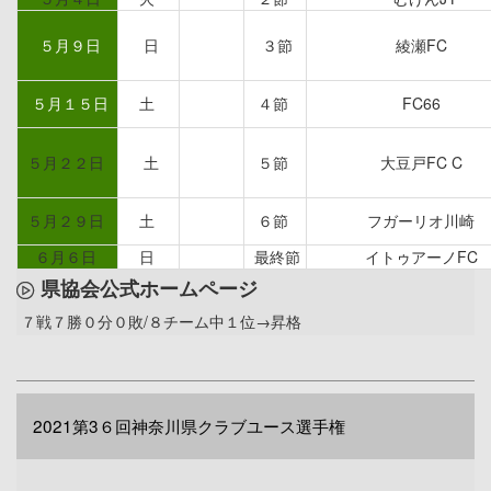
５月９日
日
３節
綾瀬FC
５月１５日
土
４節
FC66
５月２２日
土
５節
大豆戸FC C
５月２９日
土
６節
フガーリオ川崎
６月６日
日
最終節
イトゥアーノFC
県協会公式ホームページ
７戦７勝０分０敗/８チーム中１位→昇格
2021第3６回神奈川県クラブユース選手権