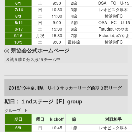
6/1
土
9:30
2節
OSA FC U-15
7/14
日
10:30
3節
レオビスタ厚木
8/3
土
11:00
4節
横浜栄FC
8/11
日
9:00
5節
OSA FC U-15
8/17
土
15:30
6節
Fstudioいのやま
9/16
月祝
15:30
7節
Fstudioいのやま
10/5
土
9:00
最終節
横浜栄FC
県協会公式ホームページ
８戦５勝０分３敗/５チーム中
2018/19神奈川県 U-1３サッカーリーグ前期３部リーグ
期日：１ndステージ【F】group
グループ F
期日
曜日
kickoff
節
対戦相手
6/9
日
16:45
1節
レオビスタ厚木