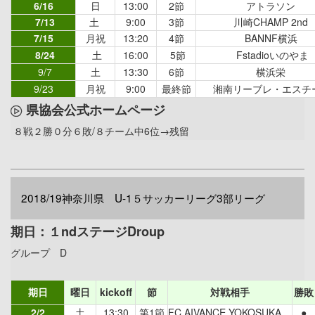
6/16
日
13:00
2節
アトラソン
7/13
土
9:00
3節
川崎CHAMP 2nd
7/15
月祝
13:20
4節
BANNF横浜
8/24
土
16:00
5節
Fstadioいのやま
9/7
土
13:30
6節
横浜栄
9/23
月祝
9:00
最終節
湘南リーブレ・エスチ
県協会公式ホームページ
８戦２勝０分６敗/８チーム中6位→残留
2018/19神奈川県 U-1５サッカーリーグ3部リーグ
期日：１ndステージDroup
グループ D
期日
曜日
kickoff
節
対戦相手
勝敗
2/2
土
13:30
第1節
FC AIVANCE YOKOSUKA
●